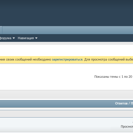
форума
Навигация
ния своих сообщений необходимо
зарегистрироваться
. Для просмотра сообщений выбе
Показаны темы с 1 по 20
Ответов
/
П
Просмот