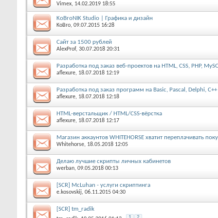
Vimex
, 14.02.2019 18:55
KoBroNIK Studio | Графика и дизайн
KoBro
, 09.07.2015 16:28
Сайт за 1500 рублей
AlexProf
, 30.07.2018 20:31
Разработка под заказ веб-проектов на HTML, СSS, PHP, MySQL,
aflexure
, 18.07.2018 12:19
Разработка под заказ программ на Basic, Pascal, Delphi, C++
aflexure
, 18.07.2018 12:18
HTML-верстальщик / HTML/CSS-вёрстка
aflexure
, 18.07.2018 12:17
Магазин аккаунтов WHITEHORSE хватит переплачивать поку
Whitehorse
, 18.05.2018 12:05
Делаю лучшие скрипты личных кабинетов
werban
, 09.05.2018 00:13
[SCR] McLuhan - услуги скриптинга
e.kosovskij
, 06.11.2015 04:30
[SCR] tm_radik
1
2