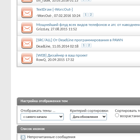
tm_radik
, 10.05.2016 01:13
TextDraw [-WorcOut-]
1
2
-WorcOut-
, 07.02.2016 10:24
Мощнейший флуд всех видов телефонов и атс от наводнени
GrizzLey
, 27.08.2015 11:52
[SRC/ALL] От DeadLine программирования в PAWN
1
2
DeadLine
, 11.05.2014 02:18
[WEB] Дизайнер в ваш проект
RowQ
, 20.09.2015 17:32
Настройка отображения тем
Отображать темы ...
Критерий сортировки:
Сортировать т
возрастан
Список иконок
Непрочитанные сообщения