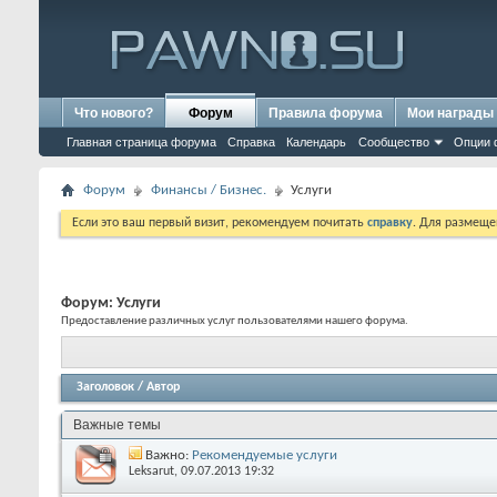
Что нового?
Форум
Правила форума
Мои награды
Главная страница форума
Справка
Календарь
Сообщество
Опции 
Форум
Финансы / Бизнес.
Услуги
Если это ваш первый визит, рекомендуем почитать
справку
. Для размеще
Форум:
Услуги
Предоставление различных услуг пользователями нашего форума.
Заголовок
/
Автор
Важные темы
Важно:
Рекомендуемые услуги
Leksarut
, 09.07.2013 19:32