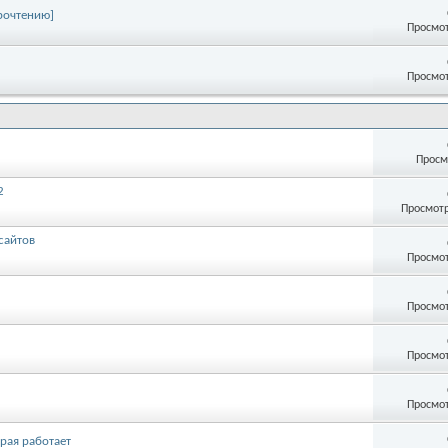
прочтению]
Просмот
Просмот
Просм
2
Просмотр
сайтов
Просмот
Просмот
Просмот
Просмот
рая работает