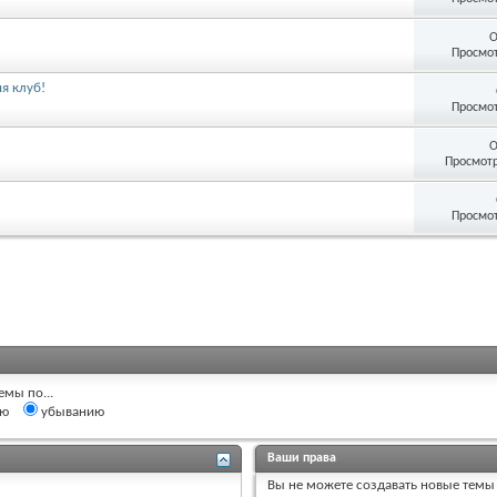
О
Просмот
я клуб!
Просмот
О
Просмотр
Просмот
емы по...
ию
убыванию
Ваши права
Вы
не можете
создавать новые темы