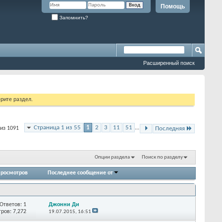
Помощь
Запомнить?
Расширенный поиск
рите раздел.
Страница 1 из 55
1
2
3
11
51
...
 из 1091
Последняя
Опции раздела
Поиск по разделу
росмотров
Последнее сообщение от
Ответов:
1
Джонни Ди
ров: 7,272
19.07.2015,
16:51