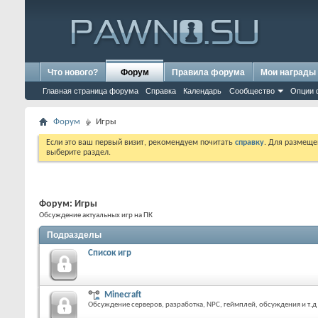
Что нового?
Форум
Правила форума
Мои награды
Главная страница форума
Справка
Календарь
Сообщество
Опции 
Форум
Игры
Если это ваш первый визит, рекомендуем почитать
справку
. Для размеще
выберите раздел.
Форум:
Игры
Обсуждение актуальных игр на ПК
Подразделы
Список игр
Minecraft
Обсуждение серверов, разработка, NPC, геймплей, обсуждения и т.д