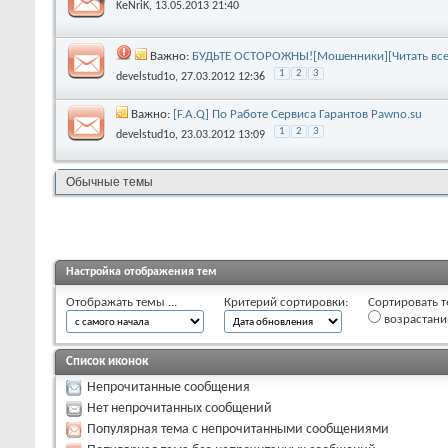
KeNriK
, 13.05.2013 21:40
Важно:
БУДЬТЕ ОСТОРОЖНЫ![Мошенники][Читать вс
1
2
3
develstud1o
, 27.03.2012 12:36
Важно:
[F.A.Q] По Работе Сервиса Гарантов Pawno.su
1
2
3
develstud1o
, 23.03.2012 13:09
Обычные темы
Настройка отображения тем
Отображать темы ...
Критерий сортировки:
Сортировать т
возрастан
Список иконок
Непрочитанные сообщения
Нет непрочитанных сообщений
Популярная тема с непрочитанными сообщениями