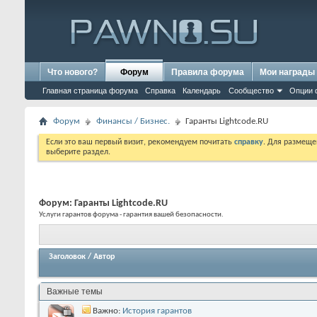
Что нового?
Форум
Правила форума
Мои награды
Главная страница форума
Справка
Календарь
Сообщество
Опции 
Форум
Финансы / Бизнес.
Гаранты Lightcode.RU
Если это ваш первый визит, рекомендуем почитать
справку
. Для размеще
выберите раздел.
Форум:
Гаранты Lightcode.RU
Услуги гарантов форума - гарантия вашей безопасности.
Заголовок
/
Автор
Важные темы
Важно:
История гарантов