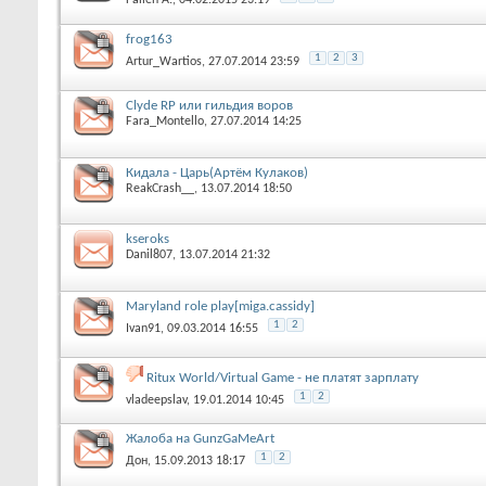
Fallen A.
, 04.02.2015 23:19
frog163
1
2
3
Artur_Wartios
, 27.07.2014 23:59
Clyde RP или гильдия воров
Fara_Montello
, 27.07.2014 14:25
Кидала - Царь(Артём Кулаков)
ReakCrash__
, 13.07.2014 18:50
kseroks
Danil807
, 13.07.2014 21:32
Maryland role play[miga.cassidy]
1
2
Ivan91
, 09.03.2014 16:55
Ritux World/Virtual Game - не платят зарплату
1
2
vladeepslav
, 19.01.2014 10:45
Жалоба на GunzGaMeArt
1
2
Дон
, 15.09.2013 18:17