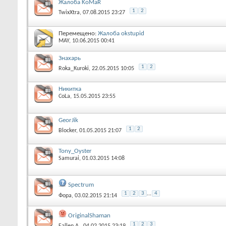
Жалоба KoMaR
1
2
TwixXtra
, 07.08.2015 23:27
Перемещено:
Жалоба okstupid
MAY
, 10.06.2015 00:41
Знахарь
1
2
Roka_Kuroki
, 22.05.2015 10:05
Никитка
CoLa
, 15.05.2015 23:55
GeorJik
1
2
Blocker
, 01.05.2015 21:07
Tony_Oyster
Samurai
, 01.03.2015 14:08
Spectrum
1
2
3
...
4
Фора
, 03.02.2015 21:14
OriginalShaman
1
2
3