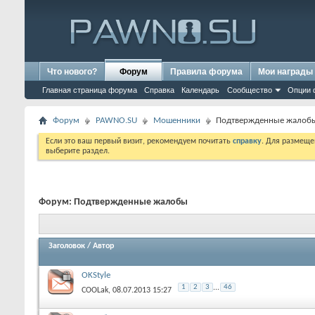
Что нового?
Форум
Правила форума
Мои награды
Главная страница форума
Справка
Календарь
Сообщество
Опции 
Форум
PAWNO.SU
Мошенники
Подтвержденные жалоб
Если это ваш первый визит, рекомендуем почитать
справку
. Для размеще
выберите раздел.
Форум:
Подтвержденные жалобы
Заголовок
/
Автор
OKStyle
1
2
3
...
46
COOLak
, 08.07.2013 15:27