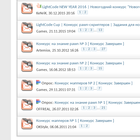
LightCode NEW YEAR 2016 | Новогодний конкурс "Ново
1
2
KeNriK
, 30.12.2015 20:16
LightCode Cup | Конкурс pawn-скриптеров | Задания для н
1
2
3
...
13
Games
, 21.11.2015 19:04
Конкурс на знание pawn № 3 [ Конкурс Завершен ]
1
2
3
...
27
Artemios
, 25.10.2012 16:26
Конкурс на знание pawn № 2 [ Конкурс Завершен ]
1
2
3
...
15
Games
, 16.06.2012 18:53
Опрос:
Конкурс мапперов № 2 [ Конкурс Завершен ]
1
2
3
...
7
Games
, 29.11.2011 07:31
Опрос:
Конкурс на знание pawn № 1 [ Конкурс Завершен
1
2
3
...
21
OFFREAL
, 26.07.2011 02:26
Конкурс мапперов № 1 [ Конкурс Завершен ]
1
2
OKStyle
, 06.06.2011 21:04