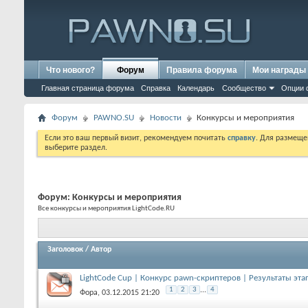
Что нового?
Форум
Правила форума
Мои награды
Главная страница форума
Справка
Календарь
Сообщество
Опции 
Форум
PAWNO.SU
Новости
Конкурсы и мероприятия
Если это ваш первый визит, рекомендуем почитать
справку
. Для размеще
выберите раздел.
Форум:
Конкурсы и мероприятия
Все конкурсы и мероприятия LightCode.RU
Заголовок
/
Автор
LightCode Cup | Конкурс pawn-скриптеров | Результаты эта
1
2
3
...
4
Фора
, 03.12.2015 21:20