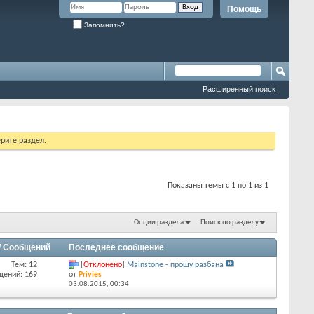
Помощь
Запомнить?
Расширенный поиск
рите раздел.
Показаны темы с 1 по 1 из 1
Опции раздела
Поиск по разделу
/ Сообщений
Последнее сообщение
Тем: 12
[
Отклонено
]
Mainstone - прошу разбана
щений: 169
от
Privies
03.08.2015,
00:34