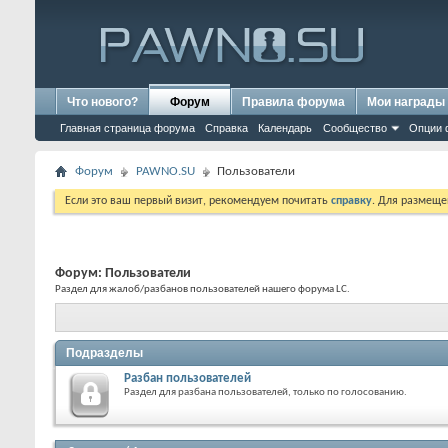
Что нового?
Форум
Правила форума
Мои награды
Главная страница форума
Справка
Календарь
Сообщество
Опции 
Форум
PAWNO.SU
Пользователи
Если это ваш первый визит, рекомендуем почитать
справку
. Для размеще
Форум:
Пользователи
Раздел для жалоб/разбанов пользователей нашего форума LC.
Подразделы
Разбан пользователей
Раздел для разбана пользователей, только по голосованию.