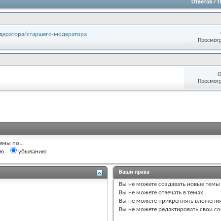
Ответов
/
П
дератора/старшего-модератора
Просмотр
О
Просмотр
емы по...
ию
убыванию
Ваши права
Вы
не можете
создавать новые темы
Вы
не можете
отвечать в темах
Вы
не можете
прикреплять вложени
Вы
не можете
редактировать свои с