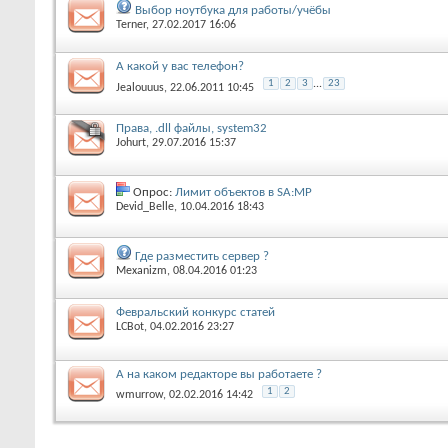
Выбор ноутбука для работы/учёбы
Terner
, 27.02.2017 16:06
А какой у вас телефон?
1
2
3
...
23
Jealouuus
, 22.06.2011 10:45
Права, .dll файлы, system32
Johurt
, 29.07.2016 15:37
Опрос:
Лимит объектов в SA:MP
Devid_Belle
, 10.04.2016 18:43
Где разместить сервер ?
Mexanizm
, 08.04.2016 01:23
Февральский конкурс статей
LCBot
, 04.02.2016 23:27
А на каком редакторе вы работаете ?
1
2
wmurrow
, 02.02.2016 14:42