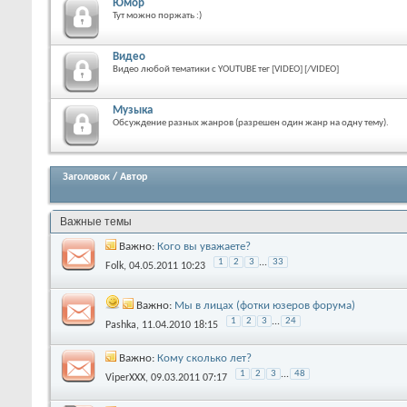
Юмор
Тут можно поржать :)
Видео
Видео любой тематики с YOUTUBE тег [VIDEO] [/VIDEO]
Музыка
Обсуждение разных жанров (разрешен один жанр на одну тему).
Заголовок
/
Автор
Важные темы
Важно:
Кого вы уважаете?
1
2
3
...
33
Folk
, 04.05.2011 10:23
Важно:
Мы в лицах (фотки юзеров форума)
1
2
3
...
24
Pashka
, 11.04.2010 18:15
Важно:
Кому сколько лет?
1
2
3
...
48
ViperXXX
, 09.03.2011 07:17