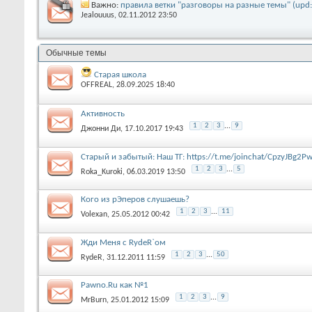
Важно:
правила ветки "разговоры на разные темы" (upd:
Jealouuus
, 02.11.2012 23:50
Обычные темы
Старая школа
OFFREAL
, 28.09.2025 18:40
Активность
1
2
3
...
9
Джонни Ди
, 17.10.2017 19:43
Старый и забытый: Наш ТГ: https://t.me/joinchat/CpzyJBg2
1
2
3
...
5
Roka_Kuroki
, 06.03.2019 13:50
Кого из рЭперов слушаешь?
1
2
3
...
11
Volexan
, 25.05.2012 00:42
Жди Меня с RydeR`ом
1
2
3
...
50
RydeR
, 31.12.2011 11:59
Pawno.Ru как №1
1
2
3
...
9
MrBurn
, 25.01.2012 15:09