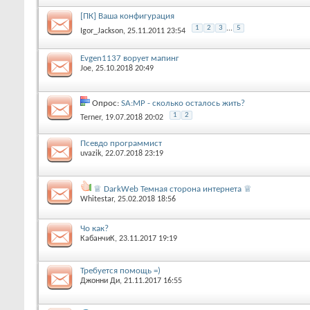
[ПК] Ваша конфигурация
1
2
3
...
5
Igor_Jackson
, 25.11.2011 23:54
Evgen1137 ворует мапинг
Joe
, 25.10.2018 20:49
Опрос:
SA:MP - сколько осталось жить?
1
2
Terner
, 19.07.2018 20:02
Псевдо программист
uvazik
, 22.07.2018 23:19
♕ DarkWeb Темная сторона интернета ♕
Whitestar
, 25.02.2018 18:56
Чо как?
КабанчиК
, 23.11.2017 19:19
Требуется помощь =)
Джонни Ди
, 21.11.2017 16:55