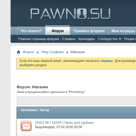
Что нового?
Форум
Правила форума
Мои награды
Главная страница форума
Справка
Календарь
Сообщество
Опции 
Форум
Мир Графики
Магазин
Если это ваш первый визит, рекомендуем почитать
справку
. Для размеще
выберите раздел.
Форум:
Магазин
Заказ и продажа работ сделанных в "Photoshop"
Заголовок
/
Автор
[PSD] VK l SAMP l News and Updates
Быдлокодер
, 07.02.2016 20:36