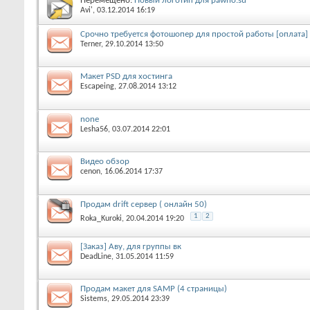
Перемещено:
Новый логотип для pawno.su
Avi'
, 03.12.2014 16:19
Срочно требуется фотошопер для простой работы [оплата]
Terner
, 29.10.2014 13:50
Макет PSD для хостинга
Escapeing
, 27.08.2014 13:12
none
Lesha56
, 03.07.2014 22:01
Видео обзор
cenon
, 16.06.2014 17:37
Продам drift сервер ( онлайн 50)
1
2
Roka_Kuroki
, 20.04.2014 19:20
[Заказ] Аву, для группы вк
DeadLine
, 31.05.2014 11:59
Продам макет для SAMP (4 страницы)
Sistems
, 29.05.2014 23:39