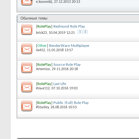
e.kosovskij
, 27.12.2013 20:13
Обычные темы
[
RolePlay
]
Redmond Role Play
1
2
brick23
, 10.04.2019 12:21
[
Other
]
RenderWare Multiplayer
0x452
, 11.05.2018 13:57
[
RolePlay
]
Source Role Play
Artemios
, 29.11.2016 20:18
[
RolePlay
]
Last Life
Илья112
, 07.10.2016 19:03
[
RolePlay
]
Public (Full) Role Play
#Stanley
, 26.08.2016 10:53