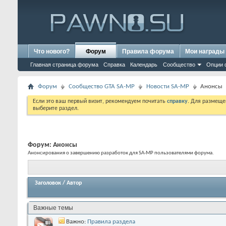
Что нового?
Форум
Правила форума
Мои награды
Главная страница форума
Справка
Календарь
Сообщество
Опции 
Форум
Сообщество GTA SA-MP
Новости SA-MP
Анонсы
Если это ваш первый визит, рекомендуем почитать
справку
. Для размеще
выберите раздел.
Форум:
Анонсы
Анонсирования о завершению разработок для SA-MP пользователями форума.
Заголовок
/
Автор
Важные темы
Важно:
Правила раздела