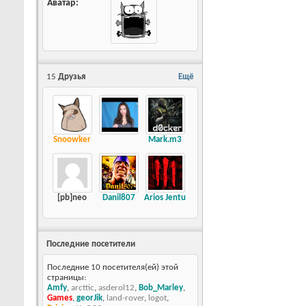
Аватар
15
Друзья
Ещё
Snoowker
Mark.m3
[pb]neo
Danil807
Arios Jentu
Последние посетители
Последние 10 посетителя(ей) этой
страницы:
Amfy
,
arcttic
,
asderol12
,
Bob_Marley
,
Games
,
georJik
,
land-rover
,
logot
,