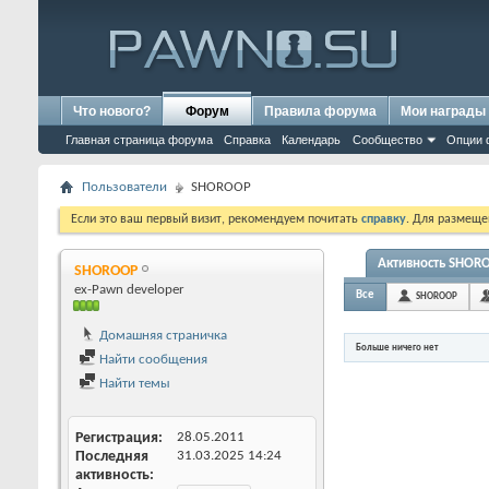
Что нового?
Форум
Правила форума
Мои награды
Главная страница форума
Справка
Календарь
Сообщество
Опции 
Пользователи
SHOROOP
Если это ваш первый визит, рекомендуем почитать
справку
. Для размеще
Активность SHOR
SHOROOP
ex-Pawn developer
Все
SHOROOP
Домашняя страничка
Больше ничего нет
Найти сообщения
Найти темы
Регистрация
28.05.2011
Последняя
31.03.2025
14:24
активность