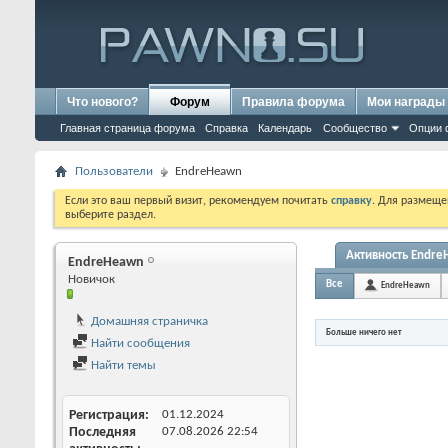
Что нового?
Форум
Правила форума
Мои награды
Главная страница форума
Справка
Календарь
Сообщество
Опции 
Пользователи
EndreHeawn
Если это ваш первый визит, рекомендуем почитать
справку
. Для размеще
выберите раздел.
Активность Endr
EndreHeawn
Новичок
Все
EndreHeawn
Домашняя страничка
Больше ничего нет
Найти сообщения
Найти темы
Регистрация
01.12.2024
Последняя
07.08.2026
22:54