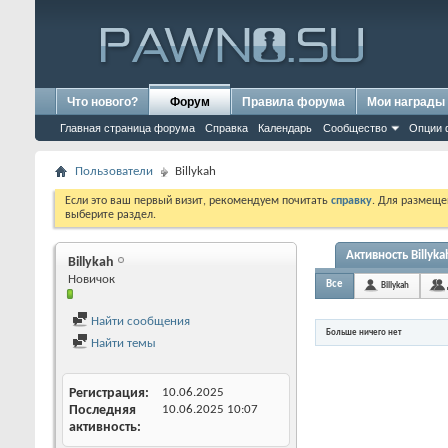
Что нового?
Форум
Правила форума
Мои награды
Главная страница форума
Справка
Календарь
Сообщество
Опции 
Пользователи
Billykah
Если это ваш первый визит, рекомендуем почитать
справку
. Для размеще
выберите раздел.
Активность Billyka
Billykah
Новичок
Все
Billykah
Найти сообщения
Больше ничего нет
Найти темы
Регистрация
10.06.2025
Последняя
10.06.2025
10:07
активность