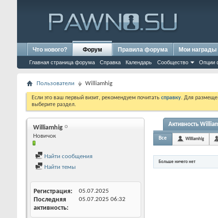
Что нового?
Форум
Правила форума
Мои награды
Главная страница форума
Справка
Календарь
Сообщество
Опции 
Пользователи
Williamhig
Если это ваш первый визит, рекомендуем почитать
справку
. Для размеще
выберите раздел.
Активность Willia
Williamhig
Новичок
Все
Williamhig
Найти сообщения
Больше ничего нет
Найти темы
Регистрация
05.07.2025
Последняя
05.07.2025
06:32
активность